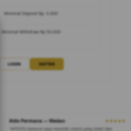
Minimal Deposit Rp. 5.000
Minimal Withdraw Rp 50.000
LOGIN
DAFTAR
Aldo Permana — Medan
★★★★★
“HPTOTO menurut saya memiliki sistem yang stabil dan