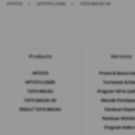
HPTOTO
>
HPTOTO LOGIN
>
TOTO MACAU 4D
Footer Navigation
Products
Services
HPTOTO
Promo & Bonus Ha
HPTOTO LOGIN
Turnamen & Ev
TOTO MACAU
Program VIP & Cas
TOTO MACAU 4D
Metode Pembaya
RESULT TOTO MACAU
Panduan Depos
Panduan Withd
Program Referr