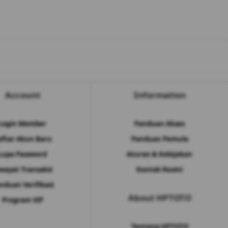
Account
Information
Login Member
Panduan Akses
aftar Akun Baru
Panduan Pemula
Lupa Password
Aturan & Kebijakan
wayat Transaksi
Kontak Resmi
nduan Verifikasi
About HPTOTO
Program VIP
Tentang HPTOTO