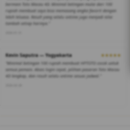
bermain Toto Macau 4D. Minimal betingan mulai dari 100
rupiah membuat saya bisa memasang angka favorit dengan
lebih leluasa. Result yang selalu ontime juga menjadi nilai
tambah setiap harinya.”
2026-01-31
Kevin Saputra — Yogyakarta
★★★★★
“Minimal betingan 100 rupiah membuat HPTOTO cocok untuk
semua pemain. Akses login cepat, pilihan pasaran Toto Macau
4D lengkap, dan result selalu ontime sesuai jadwal.”
2026-02-28