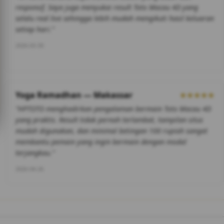
responsif. Saya juga menyukai result Toto Macau 4D yang
selalu real live sehingga lebih mudah mengikuti hasil keluaran
setiap hari.”
2026-03-30
Yoga Ramadhan — Makassar
★★★★★
“HPTOTO menghadirkan pengalaman bermain Toto Macau 4D
yang praktis. Result tidak pernah terlambat, tampilan situs
mudah digunakan, dan minimal betingan 100 rupiah sangat
membantu pemain yang ingin bermain dengan modal
terjangkau.”
2026-04-26