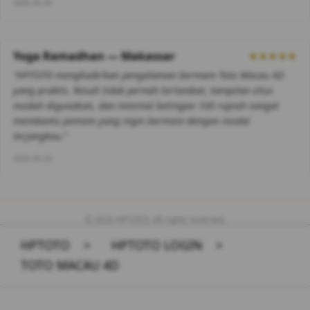
2026-05-05
Yoga Ramadhan — Makassar
★★★★★
“HPTOTO menghadirkan pengalaman bermain Toto Macau 4D
yang praktis. Result tidak pernah terlambat, tampilan situs
mudah digunakan, dan minimal betingan 100 rupiah sangat
membantu pemain yang ingin bermain dengan modal
terjangkau.”
2026-04-26
© 2026 HPTOTO. All rights reserved.
HPTOTO
>
HPTOTO LOGIN
>
TOTO MACAU 4D