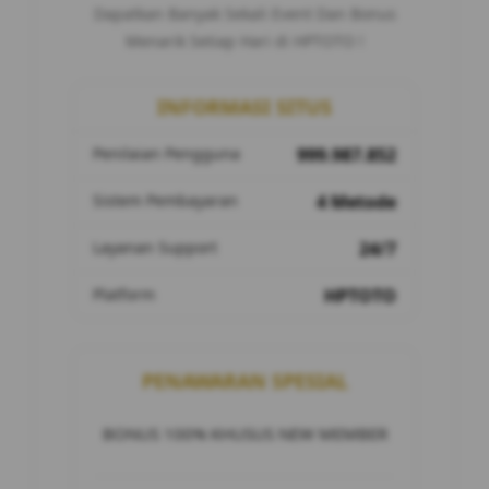
Dapatkan Banyak Sekali Event Dan Bonus
Menarik Setiap Hari di HPTOTO !
INFORMASI SITUS
Penilaian Pengguna
999.987.852
Sistem Pembayaran
4 Metode
Layanan Support
24/7
Platform
HPTOTO
PENAWARAN SPESIAL
BONUS 100% KHUSUS NEW MEMBER