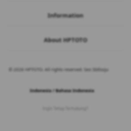
Buka
Information
Buka
About HPTOTO
© 2026 HPTOTO. All rights reserved. Seo Sbtlsoju
Indonesia / Bahasa Indonesia
Ingin Tetap Terhubung?