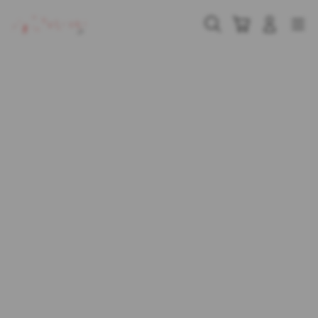
Skip
to
Cari
Troli
Login
Navigation
content