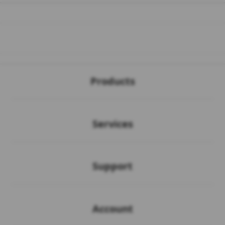
Buka
Footer Navigation
Products
Buka
Services
Buka
Support
Buka
Account