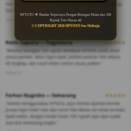
real live sehingga lebih mudah mengikuti hasil keluaran setiap
hari.”
HPTOTO 🌟 Bandar Terpercaya Dengan Betingan Mulai dari 100
2026-03-30
Rupiah Toto Macau 4d
© COPYRIGHT 2026 HPTOTO Seo Sbtlsoju
Kevin Saputra — Yogyakarta
★★★★★
“Minimal betingan 100 rupiah membuat HPTOTO cocok untuk
semua pemain. Akses login cepat, pilihan pasaran Toto Macau
4D lengkap, dan result selalu ontime sesuai jadwal.”
2026-02-28
Farhan Nugroho — Semarang
★★★★★
“Selama menggunakan HPTOTO, saya merasa nyaman karena
proses login tidak ribet dan result Toto Macau 4D selalu tersedia
tepat waktu. Dengan modal mulai 100 rupiah saja saya sudah
bisa ikut memasang angka.”