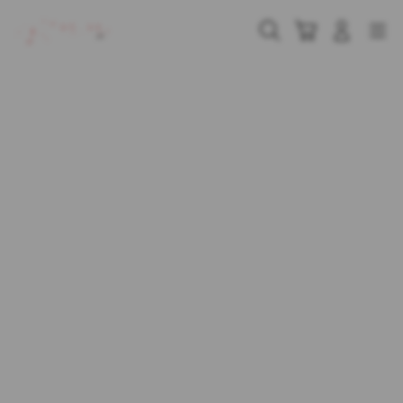
Skip
to
Cari
Troli
Login
Navigation
content