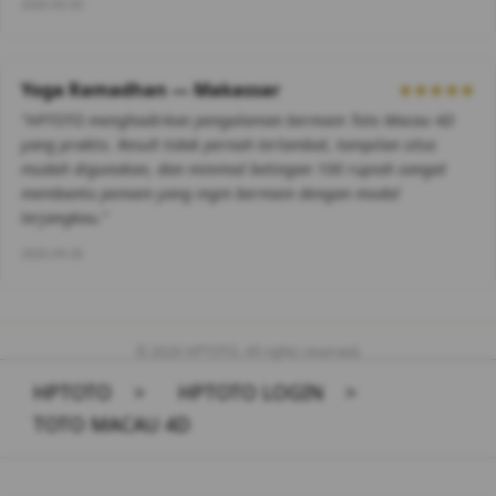
2026-05-05
Yoga Ramadhan — Makassar
★★★★★
“HPTOTO menghadirkan pengalaman bermain Toto Macau 4D
yang praktis. Result tidak pernah terlambat, tampilan situs
mudah digunakan, dan minimal betingan 100 rupiah sangat
membantu pemain yang ingin bermain dengan modal
terjangkau.”
2026-04-26
© 2026 HPTOTO. All rights reserved.
HPTOTO
>
HPTOTO LOGIN
>
TOTO MACAU 4D