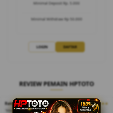
Minimal Deposit Rp. 5.000
Minimal Withdraw Rp 50.000
LOGIN
DAFTAR
REVIEW PEMAIN HPTOTO
Raka Pradana — Bandung
★★★★★
“Menurut saya, HPTOTO menjadi pilihan yang tepat untuk