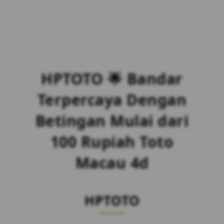
HPTOTO 🌟 Bandar
Terpercaya Dengan
Betingan Mulai dari
100 Rupiah Toto
Macau 4d
HPTOTO