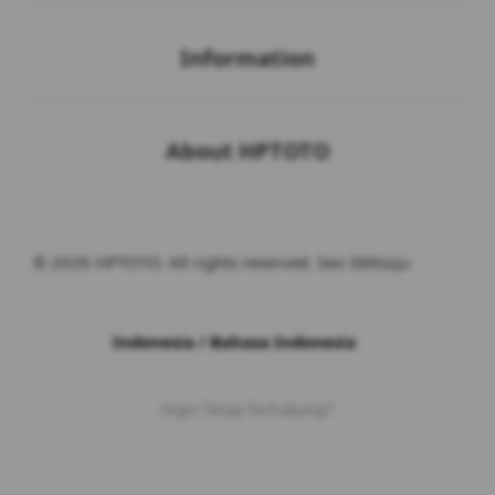
Buka
Information
Buka
About HPTOTO
© 2026 HPTOTO. All rights reserved. Seo Sbtlsoju
Indonesia / Bahasa Indonesia
Ingin Tetap Terhubung?