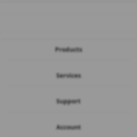
Buka
Footer Navigation
Products
Buka
Services
Buka
Support
Buka
Account